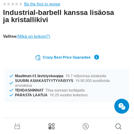
Be the first to review
Industrial-barbell kanssa lisäosa
ja kristallikivi
Valitse
(Mikä on kokoni?)
Crazy Best Price Guarantee
Maailman #1 lävistyskauppa
Yli 7 miljoonaa asiakasta
SUURIN ASIAKASTYYTYVÄISYYS
Yli 80 000 positiivista
arvostelua
TEHDASHINNAT
Tilaa suoraan tuottajalta
PARASTA LAATUA
Yli 20 vuoden kokemus
Tuotetiedot
Saatavilla koossa 1.6 mm. Tuotetta on saatavilla 38 mm pituisena. 5 mm