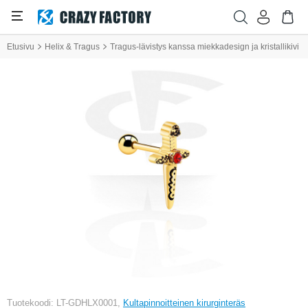
Etusivu
Helix & Tragus
Tragus-lävistys kanssa miekkadesign ja kristallikivi
Tuotekoodi: LT-GDHLX0001,
Kultapinnoitteinen kirurginteräs