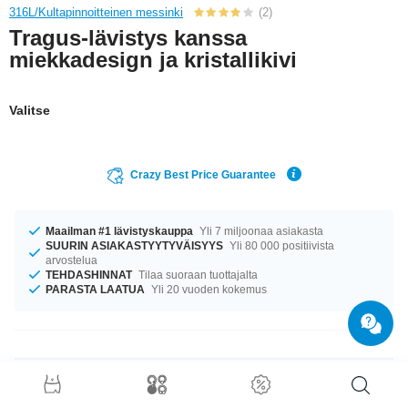
316L/Kultapinnoitteinen messinki
(2)
Tragus-lävistys kanssa
miekkadesign ja kristallikivi
Valitse
Crazy Best Price Guarantee
Maailman #1 lävistyskauppa
Yli 7 miljoonaa asiakasta
SUURIN ASIAKASTYYTYVÄISYYS
Yli 80 000 positiivista
arvostelua
TEHDASHINNAT
Tilaa suoraan tuottajalta
PARASTA LAATUA
Yli 20 vuoden kokemus
Tuotetiedot
Saatavilla koossa 1.2 mm. Tuotetta on saatavilla 6 mm pituisena. 3 mm