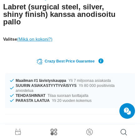
Labret (surgical steel, silver,
shiny finish) kanssa anodisoitu
pallo
Valitse
(Mikä on kokoni?)
Crazy Best Price Guarantee
Maailman #1 lävistyskauppa
Yli 7 miljoonaa asiakasta
SUURIN ASIAKASTYYTYVÄISYYS
Yli 80 000 positiivista
arvostelua
TEHDASHINNAT
Tilaa suoraan tuottajalta
PARASTA LAATUA
Yli 20 vuoden kokemus
Tuotetiedot