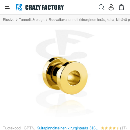
Etusivu
Tunnelit & plugit
Ruuvattava tunneli (kirurginen teräs, kulta, kiiltävä p
Tuotekoodi: GPTN,
Kultapinnoitteinen kirurginteräs 316L
(17)