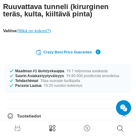
Ruuvattava tunneli (kirurginen
teräs, kulta, kiiltävä pinta)
Valitse
(Mikä on kokoni?)
Crazy Best Price Guarantee
Maailman #1 lävistyskauppa
Yli 7 miljoonaa asiakasta
Suurin Asiakastyytyväisyys
Yli 80 000 positiivista arvostelua
Tehdashinnat
Tilaa suoraan tuottajalta
Parasta Laatua
Yli 20 vuoden kokemus
Tuotetiedot
Flesh-tunneli kullattua kirurginterästä. Irroitettava takaosa helpottaa korun
asettamista paikalleen.