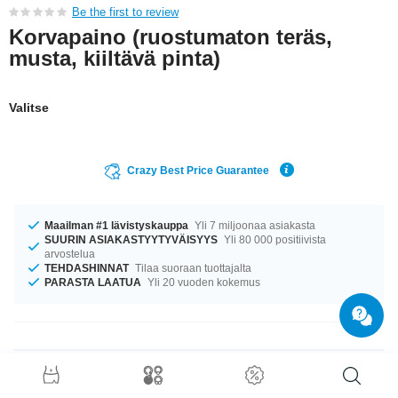
Be the first to review
Korvapaino (ruostumaton teräs,
musta, kiiltävä pinta)
Valitse
Crazy Best Price Guarantee
Maailman #1 lävistyskauppa
Yli 7 miljoonaa asiakasta
SUURIN ASIAKASTYYTYVÄISYYS
Yli 80 000 positiivista
arvostelua
TEHDASHINNAT
Tilaa suoraan tuottajalta
PARASTA LAATUA
Yli 20 vuoden kokemus
Tuotetiedot
Tuote odottaa sinua koossa 6 mm. hieno huippuluokan tuote