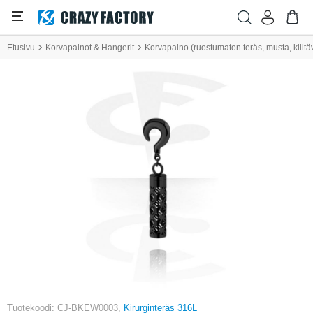
Etusivu
Korvapainot & Hangerit
Korvapaino (ruostumaton teräs, musta, kiiltä
Tuotekoodi: CJ-BKEW0003,
Kirurginteräs 316L