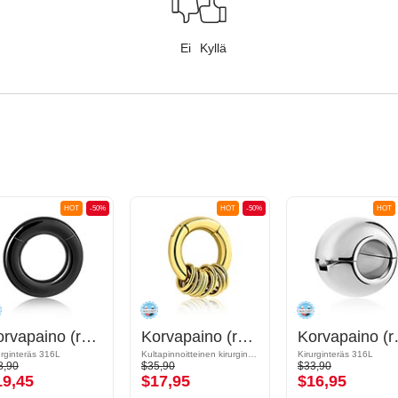
Ei
Kyllä
HOT
-50%
HOT
-50%
HOT
Korvapaino (ruostumaton teräs, musta, kiiltävä pinta)
Korvapaino (ruostumaton teräs, kulta, kiiltävä pinta)
Korvapaino (ru
urginteräs 316L
Kultapinnoitteinen kirurginteräs 316L
Kirurginteräs 316L
8,90
$35,90
$33,90
19,45
$17,95
$16,95