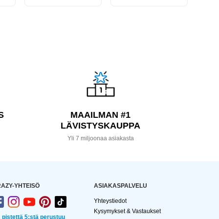
S
MAAILMAN #1
LÄVISTYSKAUPPA
a
Yli 7 miljoonaa asiakasta
AZY-YHTEISÖ
ASIAKASPALVELU
Yhteystiedot
Kysymykset & Vastaukset
2 pistettä 5:stä perustuu