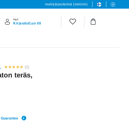
metrijärjestelmä (mm/cm)
Hei!
Kirjaudu/Luo tili
L
(1)
ton teräs,
e Guarantee