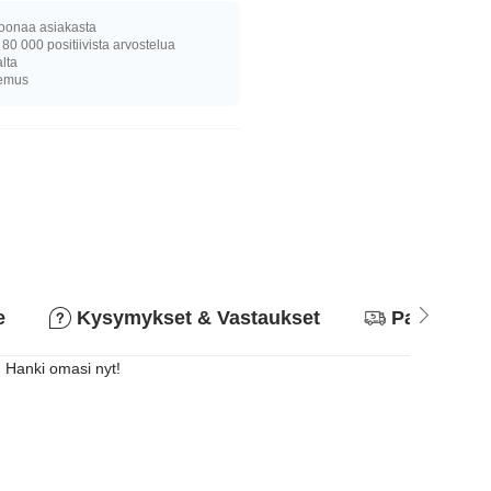
joonaa asiakasta
 80 000 positiivista arvostelua
alta
kemus
e
Kysymykset & Vastaukset
Palautusk
. Hanki omasi nyt!