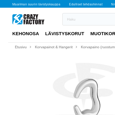
Maailman suurin lävistyskauppa
Edulliset tehdashinnat
Nr
KEHONOSA
LÄVISTYSKORUT
MUOTIKO
Etusivu
Korvapainot & Hangerit
Korvapaino (ruostuma