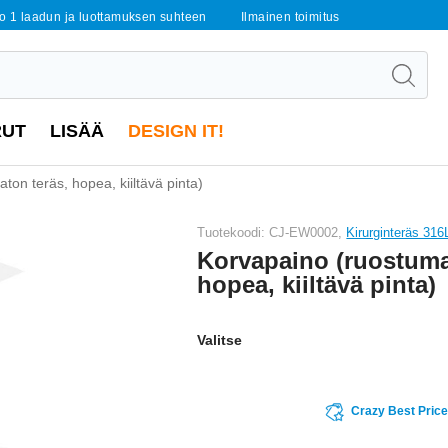
o 1 laadun ja luottamuksen suhteen
Ilmainen toimitus
RUT
LISÄÄ
DESIGN IT!
ton teräs, hopea, kiiltävä pinta)
Tuotekoodi: CJ-EW0002,
Kirurginteräs 316
Korvapaino (ruostuma
hopea, kiiltävä pinta)
Valitse
Crazy Best Pric