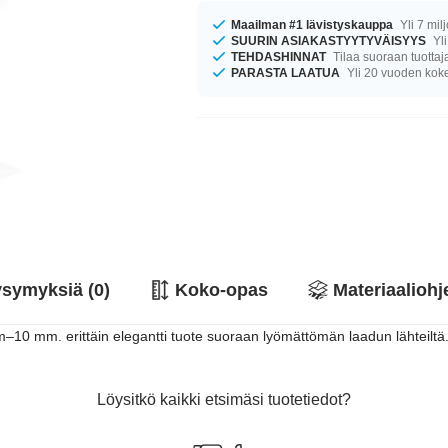
Maailman #1 lävistyskauppa
Yli 7 mil
SUURIN ASIAKASTYYTYVÄISYYS
Yli
TEHDASHINNAT
Tilaa suoraan tuottaj
PARASTA LAATUA
Yli 20 vuoden ko
symyksiä (0)
Koko-opas
Materiaaliohj
m–10 mm. erittäin elegantti tuote suoraan lyömättömän laadun lähteiltä
Löysitkö kaikki etsimäsi tuotetiedot?