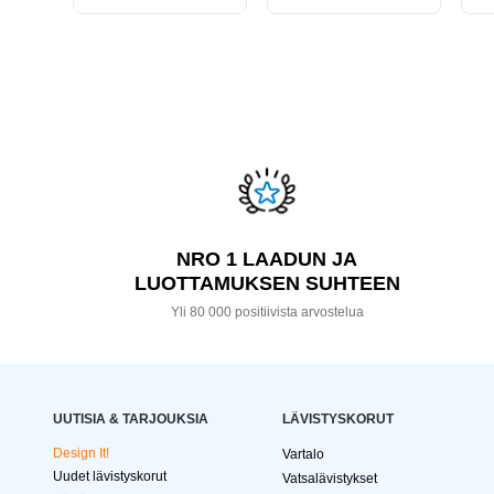
NRO 1 LAADUN JA
LUOTTAMUKSEN SUHTEEN
Yli 80 000 positiivista arvostelua
UUTISIA & TARJOUKSIA
LÄVISTYSKORUT
Design It!
Vartalo
Uudet lävistyskorut
Vatsalävistykset