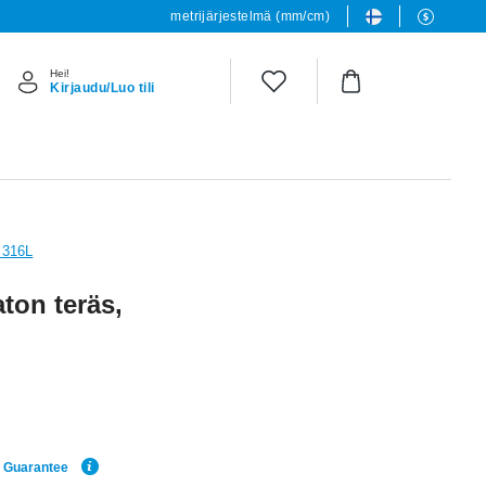
metrijärjestelmä (mm/cm)
Hei!
Kirjaudu/Luo tili
s 316L
ton teräs,
e Guarantee