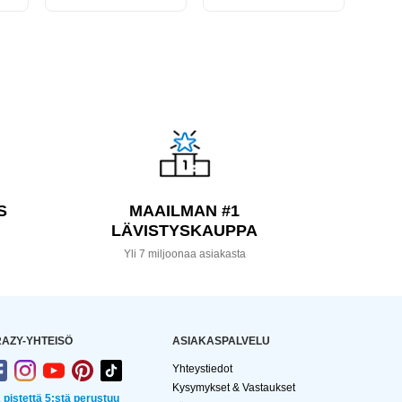
S
MAAILMAN #1
LÄVISTYSKAUPPA
a
Yli 7 miljoonaa asiakasta
AZY-YHTEISÖ
ASIAKASPALVELU
Yhteystiedot
Kysymykset & Vastaukset
2 pistettä 5:stä perustuu