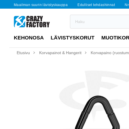
Maailman suurin lävistyskauppa
Edulliset tehdashinnat
Nr
KEHONOSA
LÄVISTYSKORUT
MUOTIKO
Etusivu
Korvapainot & Hangerit
Korvapaino (ruostumat