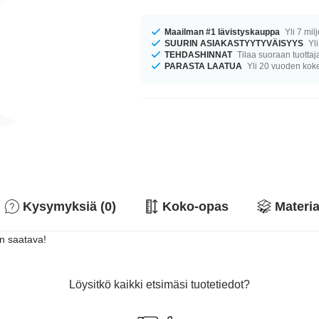
Maailman #1 lävistyskauppa
Yli 7 mil
SUURIN ASIAKASTYYTYVÄISYYS
Yli
TEHDASHINNAT
Tilaa suoraan tuottaj
PARASTA LAATUA
Yli 20 vuoden ko
Kysymyksiä (0)
Koko-opas
Materia
in saatava!
Löysitkö kaikki etsimäsi tuotetiedot?