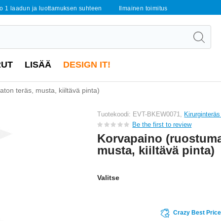
o 1 laadun ja luottamuksen suhteen
Ilmainen toimitus
RUT
LISÄÄ
DESIGN IT!
on teräs, musta, kiiltävä pinta)
Tuotekoodi: EVT-BKEW0071,
Kirurginterä
Be the first to review
Korvapaino (ruostuma
musta, kiiltävä pinta)
Valitse
Crazy Best Pric