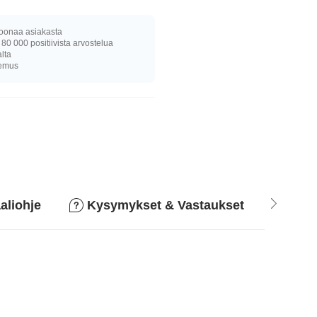
joonaa asiakasta
 80 000 positiivista arvostelua
alta
kemus
aliohje
Kysymykset & Vastaukset
Pala