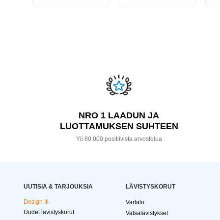
NRO 1 LAADUN JA
LUOTTAMUKSEN SUHTEEN
Yli 80 000 positiivista arvostelua
UUTISIA & TARJOUKSIA
LÄVISTYSKORUT
Design It!
Vartalo
Uudet lävistyskorut
Vatsalävistykset