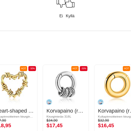
Ei
Kyllä
HOT
-50%
HOT
-50%
HOT
Heart-shaped ear weight (surgical steel, gold, shiny finish)
Korvapaino (ruostumaton teräs, hopea, kiiltävä pinta)
Korvapaino (ru
Kultapinnoitteinen kirurginteräs 316L
Kirurginteräs 316L
7,90
$34,90
$32,90
18,95
$17,45
$16,45