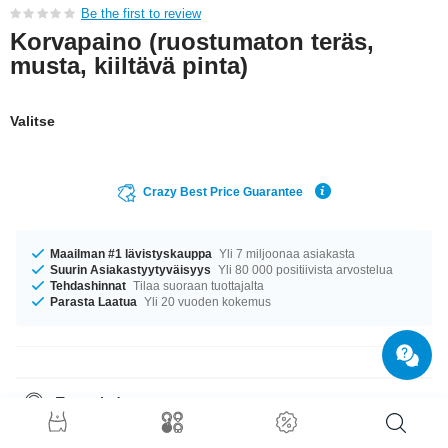
Be the first to review
Korvapaino (ruostumaton teräs,
musta, kiiltävä pinta)
Valitse
Crazy Best Price Guarantee
Maailman #1 lävistyskauppa
Yli 7 miljoonaa asiakasta
Suurin Asiakastyytyväisyys
Yli 80 000 positiivista arvostelua
Tehdashinnat
Tilaa suoraan tuottajalta
Parasta Laatua
Yli 20 vuoden kokemus
Tuotetiedot
Meillä on saatavilla kokoa 6 mm. mahtava tuote suoraan lyömättömän
laadun lähteiltä. Hanki omasi nyt!