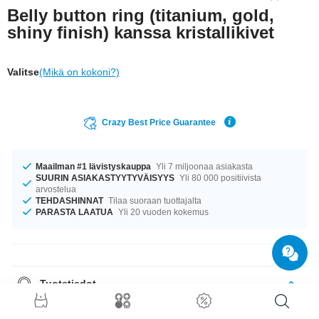
Belly button ring (titanium, gold,
shiny finish) kanssa kristallikivet
Valitse
(Mikä on kokoni?)
Crazy Best Price Guarantee
Maailman #1 lävistyskauppa
Yli 7 miljoonaa asiakasta
SUURIN ASIAKASTYYTYVÄISYYS
Yli 80 000 positiivista
arvostelua
TEHDASHINNAT
Tilaa suoraan tuottajalta
PARASTA LAATUA
Yli 20 vuoden kokemus
Tuotetiedot
Tuote odottaa sinua koossa 1.6 mm. Saatavana pituudessa 10 mm. Kiven
väri on Crystal, mikä tekee siitä optimaalisen tuotteen. erittäin elegantti