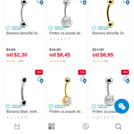
Banana (kirurški čelik, srebrna, sjajna završna obrada) s kuglama
Prsten za pupak (kirurški čelik, srebrna, sjajna završna obrada) s kuglama i kristalnim kamenjem
Banana (kirurški čelik, zlatna, sjajna završna obrada)
+1
$4,59
$16,90
$17,90
od
$2,30
od
$8,45
od
$8,95
(100)
(73)
(52)
-50%
-50%
-50%
Banana (titan, eloksiran) s kuglama
Prsten za pupak (kirurški čelik, zlatna, sjajna završna obrada) s kristalnim kamenjem
Prsten za pupak (kirurški čelik, srebrna, sjajna završna obrada) s kristalnim kamenom
+1
+1
$12,90
$15,90
$14,90
od
$6,45
od
$7,95
od
$7,45