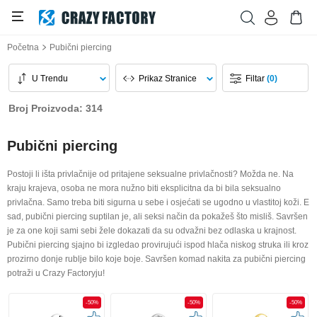
Početna
Pubični piercing
U Trendu
Prikaz Stranice
Filtar
(0)
Broj Proizvoda: 314
Pubični piercing
Postoji li išta privlačnije od pritajene seksualne privlačnosti? Možda ne. Na
kraju krajeva, osoba ne mora nužno biti eksplicitna da bi bila seksualno
privlačna. Samo treba biti sigurna u sebe i osjećati se ugodno u vlastitoj koži. E
sad, pubični piercing suptilan je, ali seksi način da pokažeš što misliš. Savršen
je za one koji sami sebi žele dokazati da su odvažni bez odlaska u krajnost.
Pubični piercing sjajno bi izgledao provirujući ispod hlača niskog struka ili kroz
prozirno donje rublje bilo koje boje. Savršen komad nakita za pubični piercing
potraži u Crazy Factoryju!
-50%
-50%
-50%