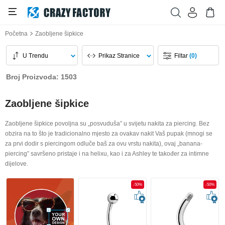
Početna
Zaobljene šipkice
U Trendu
Prikaz Stranice
Filtar
(0)
Broj Proizvoda: 1503
Zaobljene šipkice
Zaobljene šipkice povoljna su „posvuduša” u svijetu nakita za piercing. Bez
obzira na to što je tradicionalno mjesto za ovakav nakit Vaš pupak (mnogi se
za prvi dodir s piercingom odluče baš za ovu vrstu nakita), ovaj „banana-
piercing” savršeno pristaje i na helixu, kao i za Ashley te također za intimne
dijelove.
-50%
-50%