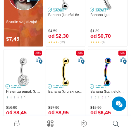
Banana (kirurški čelik, srebrna, sjajna završna obrada) s kuglama
Banana igla
Stvorite svoj dizajn!
$4,59
$1,39
od
$2,30
od
$0,70
$7,45
(100)
(5)
-50%
-50%
-50%
Prsten za pupak (kirurški čelik, srebrna, sjajna završna obrada) s kuglama i kristalnim kamenjem
Banana (kirurški čelik, zlatna, sjajna završna obrada)
Banana (titan, eloksiran) s kuglama
+1
+1
$16,90
$17,90
$12,90
od
$8,45
od
$8,95
od
$6,45
(73)
(52)
(32)
-50%
-50%
-50%