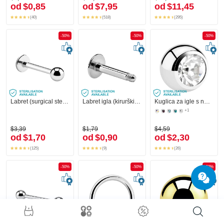
od
$0,85
od
$7,95
od
$11,45
(40)
(518)
(295)
-50%
-50%
-50%
Labret (surgical steel, silver, shiny finish)
Labret igla (kirurški čelik, srebrna, sjajna završna obrada)
Kuglica za igle s navojem (kirurški čelik, srebrna, sjajna završna obrada) s kristalnim kamenom
+1
$3,39
$1,79
$4,59
od
$1,70
od
$0,90
od
$2,30
(125)
(9)
(26)
-50%
-50%
-50%