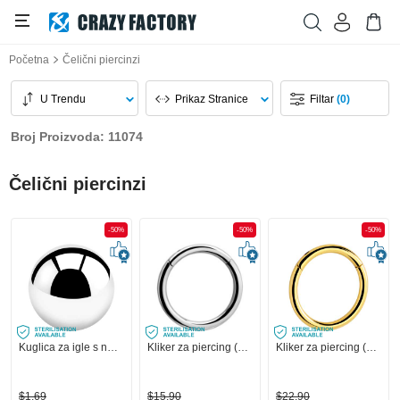
Početna
Čelični piercinzi
U Trendu
Prikaz Stranice
Filtar
(0)
Broj Proizvoda: 11074
Čelični piercinzi
-50%
-50%
-50%
Kuglica za igle s navojem (kirurški čelik, srebrna, sjajna završna obrada)
Kliker za piercing (kirurški čelik, srebrna, sjajna završna obrada)
Kliker za piercing (kirurški čelik, zlatna, sjajna završna obrada)
$1,69
$15,90
$22,90