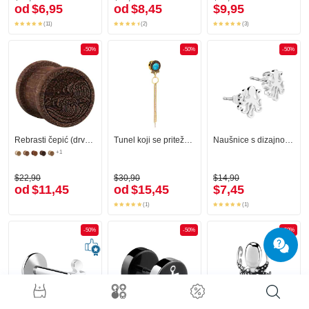
od
$6,95
od
$8,45
$9,95
(11)
(2)
(3)
-50%
-50%
-50%
Rebrasti čepić (drvo) s laserskim graviranjem "vodeni valovi"
Tunel koji se priteže (kirurški čelik, zlatna, sjajna završna obrada) s dizajnom ribljih ljuski i privjeskom s kristalnim kamenčićima
Naušnice s dizajnom hobotnice
+1
$22,90
$30,90
$14,90
od
$11,45
od
$15,45
$7,45
(1)
(1)
-50%
-50%
-50%