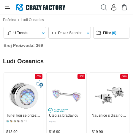
Početna
Ludi Oceanics
U Trendu
Prikaz Stranice
Filtar
(0)
Broj Proizvoda: 369
Ludi Oceanics
-50%
-50%
-50%
Tunel koji se priteže (kirurški čelik, srebrna, sjajna završna obrada) s dizajnom ribljih ljuski
Uteg za bradavicu
Naušnice s dizajnom lubanje
+1
$13,90
$16,90
$19,90