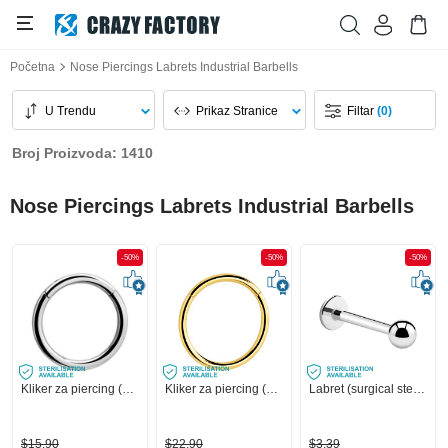
Početna
Nose Piercings Labrets Industrial Barbells
U Trendu
Prikaz Stranice
Filtar
(0)
Broj Proizvoda: 1410
Nose Piercings Labrets Industrial Barbells
-50%
-50%
-50%
Kliker za piercing (kirurški čelik, srebrna, sjajna završna obrada)
Kliker za piercing (kirurški čelik, zlatna, sjajna završna obrada)
Labret (surgical steel, silver, shiny finish)
$15,90
$22,90
$3,39