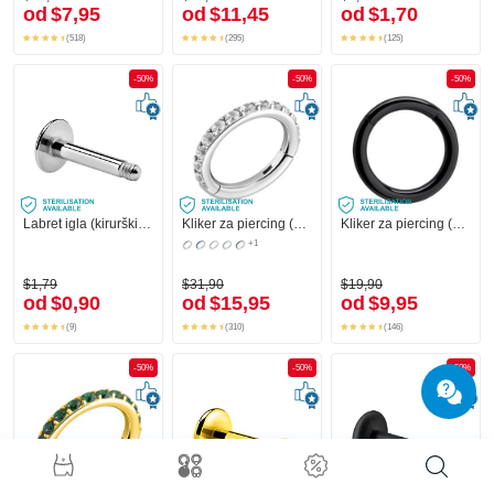
od
$7,95
od
$11,45
od
$1,70
(518)
(295)
(125)
-50%
-50%
-50%
Labret igla (kirurški čelik, srebrna, sjajna završna obrada)
Kliker za piercing (kirurški čelik, srebrna, sjajna završna obrada) s kristalnim kamenjem
Kliker za piercing (kirurški čelik, crna, sjajna završna obrada)
+1
$1,79
$31,90
$19,90
od
$0,90
od
$15,95
od
$9,95
(9)
(310)
(146)
-50%
-50%
-50%