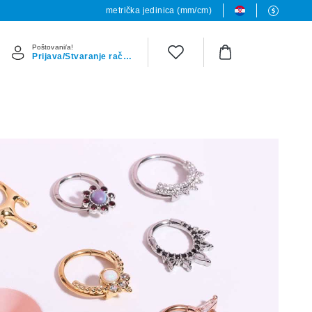
metrička jedinica (mm/cm)
Poštovani/a!
Prijava/Stvaranje računa