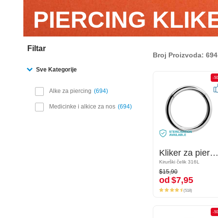
PIERCING KLIK
Filtar
Broj Proizvoda: 694
Sve Kategorije
-50%
-5
Alke za piercing
694
Medicinke i alkice za nos
694
Kliker za piercing (kirurški čelik, srebrna, sjajna završna obrada)
Kliker za piercing (kirurški čelik, srebrna, sjajna završna obra
Kirurški čelik 316L
Kirurški čelik 316L
$15,90
$15,90
od
$7,95
od
$7,95
(518)
(518)
-50%
-5