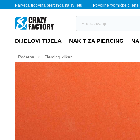
Najveća trgovina piercinga na svijetu
Povoljne tvorničke cijene
DIJELOVI TIJELA
NAKIT ZA PIERCING
NA
Početna
Piercing kliker