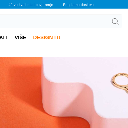
#1 za kvalitetu i povjerenje
Besplatna dostava
KIT
VIŠE
DESIGN IT!