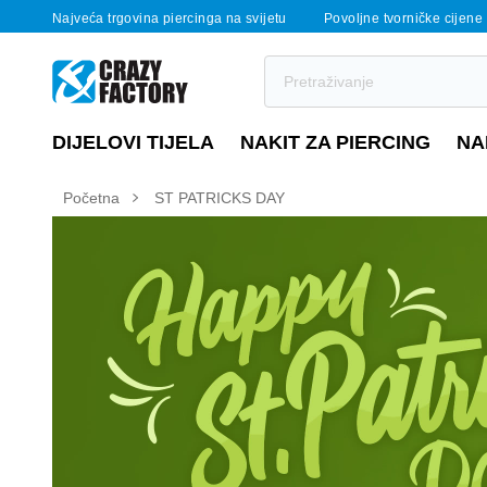
Najveća trgovina piercinga na svijetu
Povoljne tvorničke cijene
DIJELOVI TIJELA
NAKIT ZA PIERCING
NA
Početna
ST PATRICKS DAY