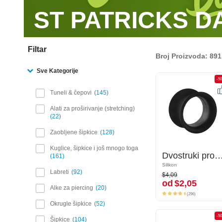
ST PATRICKS D
Filtar
Broj Proizvoda: 891
Sve Kategorije
-50%
-5
Tuneli & čepovi
145
Alati za proširivanje (stretching)
22
Zaobljene šipkice
128
Kuglice, šipkice i još mnogo toga
Dvostruki prošireni tunel (silikon, razne boje)
Dvostruki prošireni tunel (silikon, razn
161
Silikon
Silikon
$4,09
Labreti
92
$4,09
od
$2,05
od
$2,05
Alke za piercing
20
(296)
(296)
Okrugle šipkice
52
-50%
-5
Šipkice
104