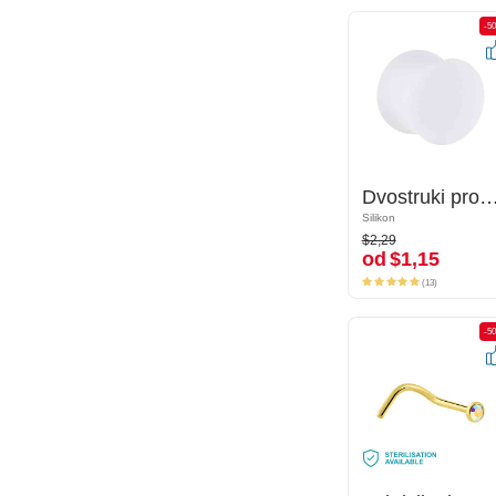
-50%
-5
Dvostruki prošireni čepić (silikon, razne boje)
Dvostruki prošireni čepić (silikon, razn
Silikon
Silikon
$2,29
$2,29
od
$1,15
od
$1,15
(13)
(13)
-50%
-5