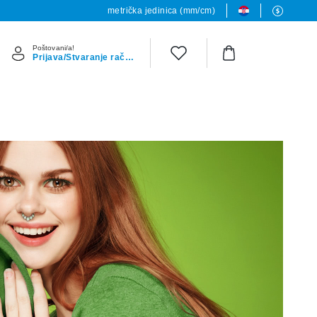
metrička jedinica (mm/cm)
Poštovani/a!
Prijava/Stvaranje računa