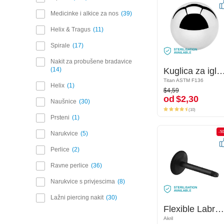
Medicinke i alkice za nos
39
Helix & Tragus
11
Spirale
17
Nakit za probušene bradavice
14
Kuglica za igle s navojem (titan, sjajna završna obrada)
Kuglica za igle s navojem (titan, sjajna završn
Titan ASTM F136
Titan ASTM F136
Helix
1
$4,59
$4,59
od
$2,30
od
$2,30
Naušnice
30
(10)
(10)
Prsteni
1
-50%
-5
Narukvice
5
Perlice
2
Ravne perlice
36
Narukvice s privjescima
8
Lažni piercing nakit
30
Flexible Labret Pin (acrylic, various colours)
Flexible Labret Pin (acrylic, various colours)
Akril
Akril