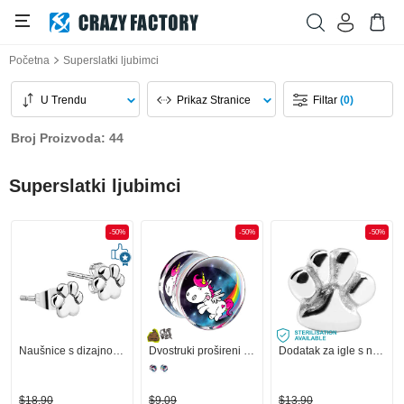
Početna
Superslatki ljubimci
U Trendu
Prikaz Stranice
Filtar
(0)
Broj Proizvoda: 44
Superslatki ljubimci
-50%
-50%
-50%
Naušnice s dizajnom šape
Dvostruki prošireni čepić (akril, proziran) s Crapwaer dizajnom
Dodatak za igle s navojem (kirurški čelik, srebrna, sjajna završna obrada) s dizajnom šape
$18,90
$9,09
$13,90