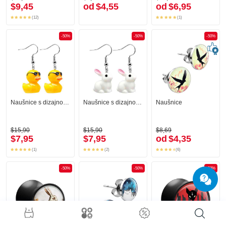
$9,45
od
$4,55
od
$6,95
(12)
(1)
-50%
-50%
-50%
Naušnice s dizajnom patke
Naušnice s dizajnom slatkog zeca
Naušnice
$15,90
$15,90
$8,69
$7,95
$7,95
od
$4,35
(1)
(2)
(6)
-50%
-50%
-50%