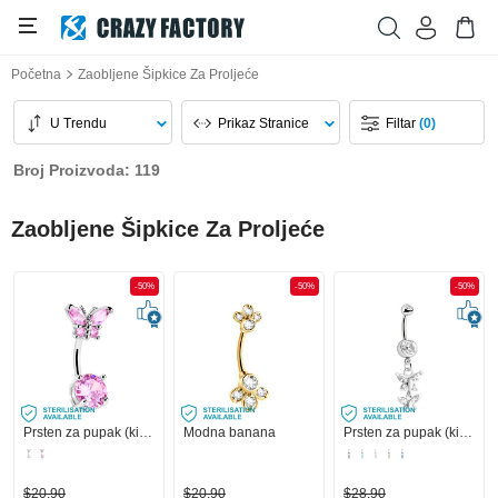
Početna
Zaobljene Šipkice Za Proljeće
U Trendu
Prikaz Stranice
Filtar
(0)
Broj Proizvoda: 119
Zaobljene Šipkice Za Proljeće
-50%
-50%
-50%
Prsten za pupak (kirurški čelik, srebrna, sjajna završna obrada) s dizajnom leptira i kristalnim kamenjem
Modna banana
Prsten za pupak (kirurški čelik, srebrna, sjajna završna obrada) s privjeskom s leptirom i kristalnim kamenjem
$20,90
$20,90
$28,90