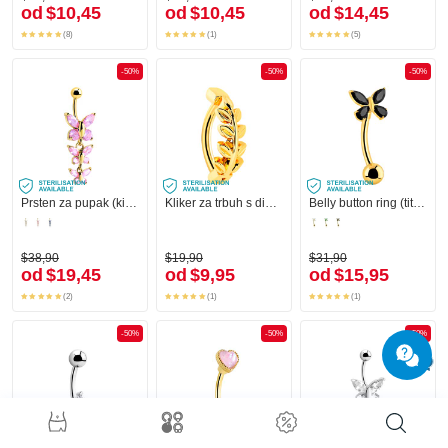
od
$10,45
od
$10,45
od
$14,45
(8)
(1)
(5)
-50%
-50%
-50%
Prsten za pupak (kirurški čelik, zlatna, sjajna završna obrada) s dizajnom leptira i kristalnim kamenjem
Kliker za trbuh s dizajnom listova
Belly button ring (titanium, gold, shiny finish) s dizajnom leptira i kristalnim kamenjem
$38,90
$19,90
$31,90
od
$19,45
od
$9,95
od
$15,95
(2)
(1)
(1)
-50%
-50%
-50%