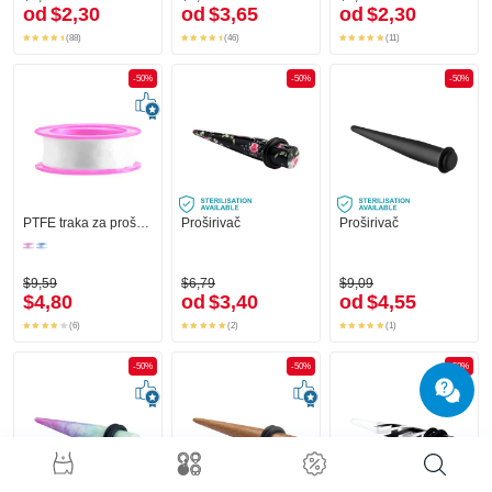
od
$2,30
od
$3,65
od
$2,30
(88)
(46)
(11)
-50%
-50%
-50%
PTFE traka za proširivanje
Proširivač
Proširivač
$9,59
$6,79
$9,09
$4,80
od
$3,40
od
$4,55
(6)
(2)
(1)
-50%
-50%
-50%