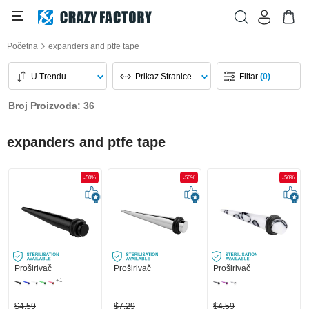
Početna
expanders and ptfe tape
U Trendu
Prikaz Stranice
Filtar
(0)
Broj Proizvoda: 36
expanders and ptfe tape
-50%
-50%
-50%
Proširivač
Proširivač
Proširivač
+1
$4,59
$7,29
$4,59