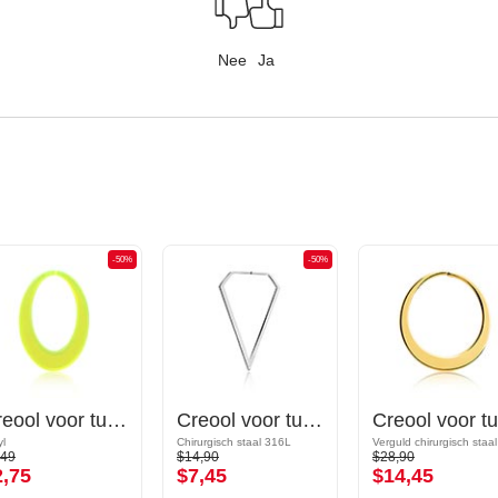
Nee
Ja
-50%
-50%
Creool voor tunnels (acryl, verschillende kleuren)
Creool voor tunnels (chirurgisch staal, zilver, glanzende afwerking)
yl
Chirurgisch staal 316L
,49
$14,90
$28,90
2,75
$7,45
$14,45