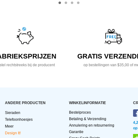
ABRIEKSPRIJZEN
GRATIS VERZEND
tel rechtstreeks bij de producent
op bestellingen van $35,00 of m
ANDERE PRODUCTEN
WINKELINFORMATIE
CR
Bestelproces
Sieraden
Betaling & Verzending
Telefoonhoesjes
4,
Annulering en retournering
Meer
op
Garantie
Design It!