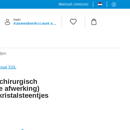
Metrisch (mm/cm)
Hallo!
Aanmelden/Account aanmaken
tjes
staal 316L
(chirurgisch
de afwerking)
kristalsteentjes