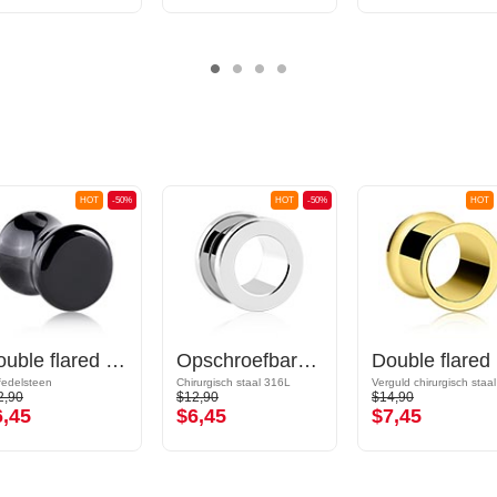
HOT
-50%
HOT
-50%
HOT
Double flared plug (steen)
Opschroefbare tunnel (chirurgisch staal, zilver, glanzende afwerking)
Dou
fedelsteen
Chirurgisch staal 316L
2,90
$12,90
$14,90
6,45
$6,45
$7,45