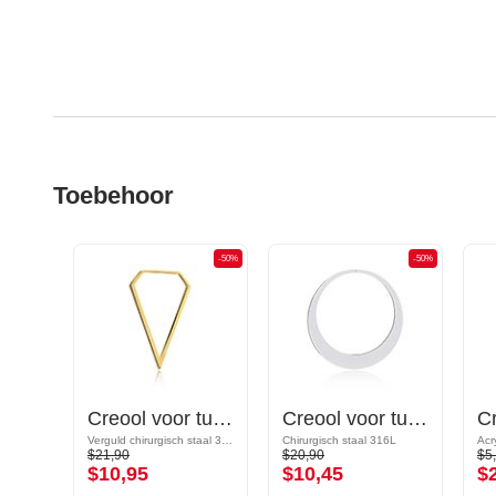
Toebehoor
-50%
-50%
-50%
Magnetic attachments for tunnels met vlinder-motief en halve maan-bedel
Creool voor tunnels (chirurgisch staal, goud, glanzende afwerking)
Creool voor tunnels en tubes
Verguld chirurgisch staal 316L
Chirurgisch staal 316L
Acr
$21,90
$20,90
$5
$10,95
$10,45
$