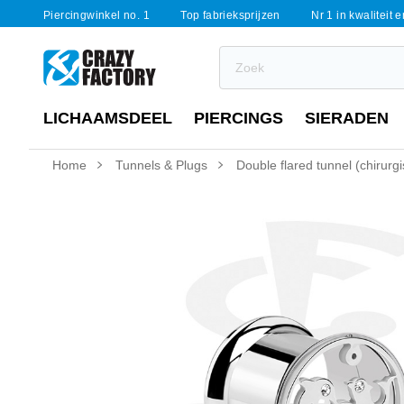
Piercingwinkel no. 1
Top fabrieksprijzen
Nr 1 in kwaliteit 
LICHAAMSDEEL
PIERCINGS
SIERADEN
Home
Tunnels & Plugs
Double flared tunnel (chirurgi