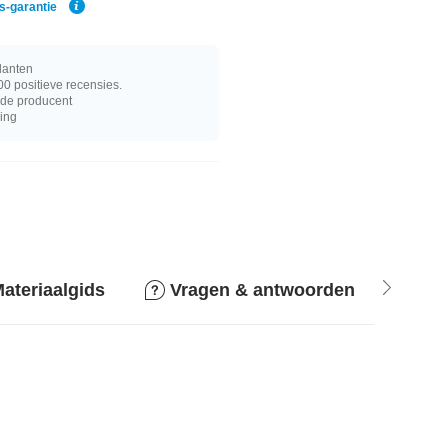
js-garantie
lanten
0 positieve recensies.
j de producent
ring
ateriaalgids
Vragen & antwoorden
Ret