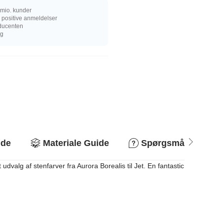
mio. kunder
 positive anmeldelser
oducenten
ng
ide
Materiale Guide
Spørgsmål og svar
dvalg af stenfarver fra Aurora Borealis til Jet. En fantastic