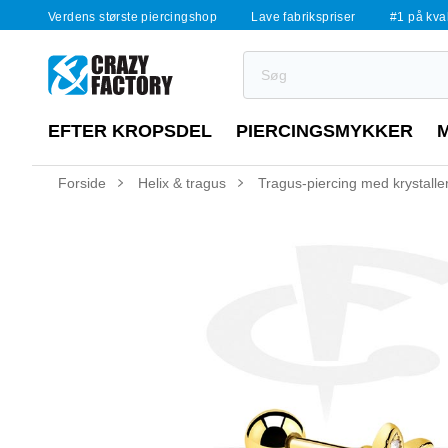
Verdens største piercingshop
Lave fabrikspriser
#1 på kvali
EFTER KROPSDEL
PIERCINGSMYKKER
Forside
Helix & tragus
Tragus-piercing med krystalle