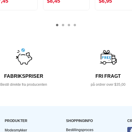
7,45
$8,45
$6,95
FABRIKSPRISER
FRI FRAGT
Bestil direkte fra producenten
på ordrer over $35,00
PRODUKTER
SHOPPINGINFO
CR
Bestillingsproces
Modesmykker