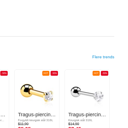
Flere trends
-50%
HOT
-50%
HOT
-50%
Tragus-piercing med design med sværd
Tragus-piercing med Krystalsten
Tragus-piercing med Krystalsten
Kirurgisk stål 316L/Pletteret messing
Forgyldt kirurgisk stål 316L
Kirurgisk stål 316L
$11,90
$14,90
$20,9