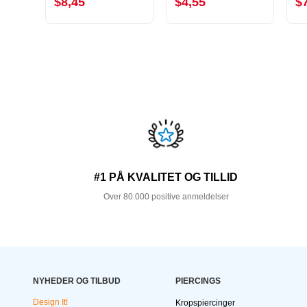
$8,45
$4,55
$
#1 PÅ KVALITET OG TILLID
Over 80.000 positive anmeldelser
NYHEDER OG TILBUD
PIERCINGS
Design It!
Kropspiercinger