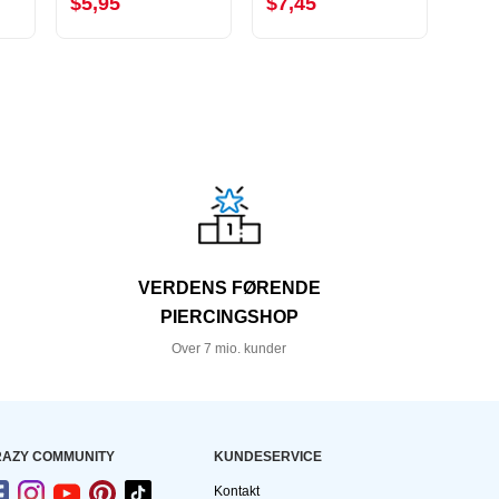
$5,95
$7,45
$10
VERDENS FØRENDE
PIERCINGSHOP
Over 7 mio. kunder
AZY COMMUNITY
KUNDESERVICE
Kontakt