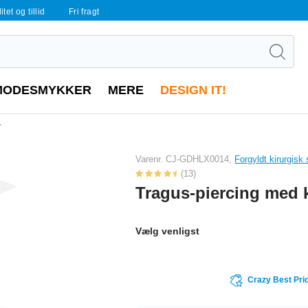
tet og tillid
Fri fragt
MODESMYKKER
MERE
DESIGN IT!
r
Varenr. CJ-GDHLX0014,
Forgyldt kirurgisk
(13)
Tragus-piercing med k
Vælg venligst
Crazy Best Pri