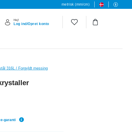
metrisk (mm/cm)
Hej!
Log ind/Opret konto
 stål 316L / Forgyldt messing
rystaller
ce-garanti