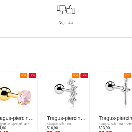
Nej
Ja
HOT
-50%
HOT
-50%
HOT
Tragus-piercing med Krystalsten
Tragus-piercing med krystaller
gyldt kirurgisk stål 316L
Kirurgisk stål 316L
4,90
$16,90
$13,90