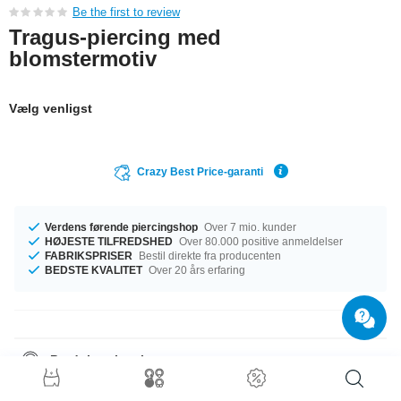
Be the first to review
Tragus-piercing med
blomstermotiv
Vælg venligst
Crazy Best Price-garanti
Verdens førende piercingshop
Over 7 mio. kunder
HØJESTE TILFREDSHED
Over 80.000 positive anmeldelser
FABRIKSPRISER
Bestil direkte fra producenten
BEDSTE KVALITET
Over 20 års erfaring
Produktoplysninger
Vi har størrelse 1.2 mm tilgængelig. Dette produkt fås i en længde på 6
mm. Kugler i størrelse 4 mm kan sættes på. De to farver Sort og Hvid