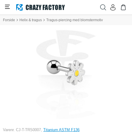
Forside
Helix & tragus
Tragus-piercing med blomstermotiv
Varenr. CJ-T-TRS0007,
Titanium ASTM F136