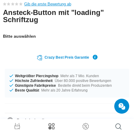
Gib die erste Bewertung ab
Ansteck-Button mit "loading"
Schriftzug
Bitte auswählen
Crazy Best Preis Garantie
Weltgrößter Piercingshop
Mehr als 7 Mio. Kunden
Höchste Zufriedenheit
Über 80.000 positive Bewertungen
Günstigste Fabrikpreise
Bestelle direkt beim Produzenten
Beste Qualität
Mehr als 20 Jahre Erfahrung
Produktdetails
Dein Lieblingsmotiv zum Anstecken: schicke Buttons mit Anstecknadel.
Für Jacke, Jeans, Tasche, Rucksack oder jedes Teil, das mit einem Button