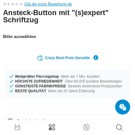
Gib die erste Bewertung ab
Ansteck-Button mit "(s)expert"
Schriftzug
Bitte auswählen
Crazy Best Preis Garantie
Weltgrößter Piercingshop
Mehr als 7 Mio. Kunden
HÖCHSTE ZUFRIEDENHEIT
Über 80.000 positive Bewertungen
GÜNSTIGSTE FABRIKPREISE
Bestelle direkt beim Produzenten
BESTE QUALITÄT
Mehr als 20 Jahre Erfahrung
Produktdetails
Dein Lieblingsmotiv zum Anstecken: schicke Buttons mit Anstecknadel.
Für Jacke, Jeans, Tasche, Rucksack oder jedes Teil, das mit einem Button