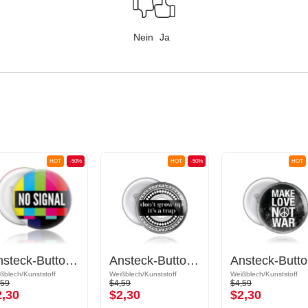
Nein
Ja
HOT
-50%
HOT
-50%
HOT
Ansteck-Button mit "no signal" Schriftzug
Ansteck-Button mit "Don't grow up" Schriftzug
An
ßblech/Kunststoff
Weißblech/Kunststoff
Weißblech/Kunststoff
,59
$4,59
$4,59
2,30
$2,30
$2,30