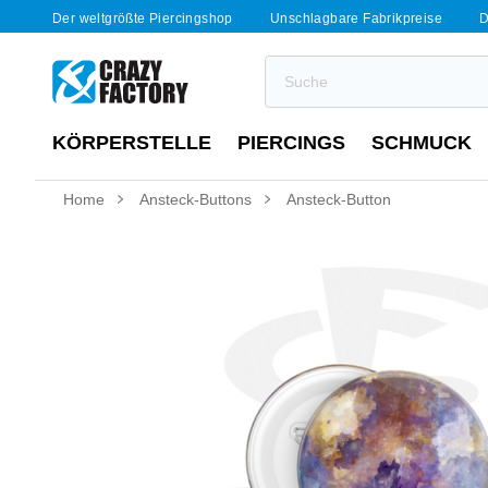
Der weltgrößte Piercingshop
Unschlagbare Fabrikpreise
D
KÖRPERSTELLE
PIERCINGS
SCHMUCK
Home
Ansteck-Buttons
Ansteck-Button