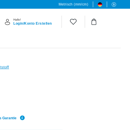
Metrisch (mm/cm)
Hallo!
Login/Konto Erstellen
tstoff
s Garantie