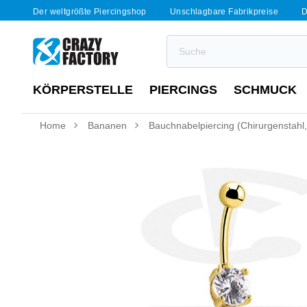
Der weltgrößte Piercingshop
Unschlagbare Fabrikpreise
D
KÖRPERSTELLE
PIERCINGS
SCHMUCK
Home
Bananen
Bauchnabelpiercing (Chirurgenstahl, 