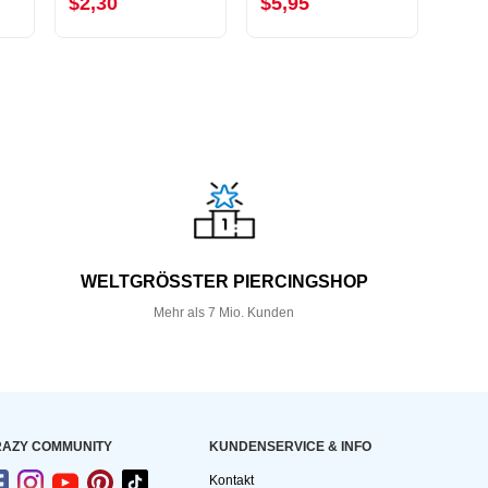
$2,30
$5,95
$11
WELTGRÖSSTER PIERCINGSHOP
Mehr als 7 Mio. Kunden
AZY COMMUNITY
KUNDEN­SERVICE & INFO
Kontakt