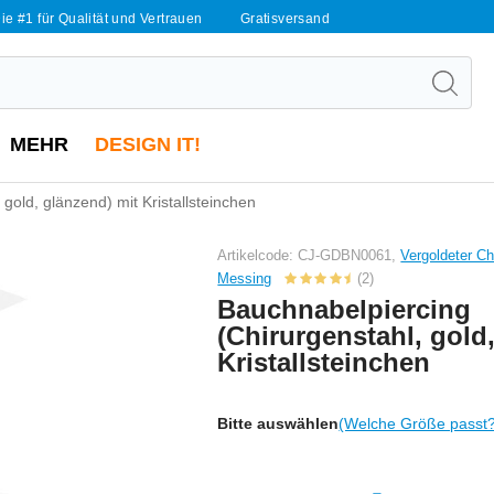
ie #1 für Qualität und Vertrauen
Gratisversand
MEHR
DESIGN IT!
gold, glänzend) mit Kristallsteinchen
Artikelcode: CJ-GDBN0061,
Vergoldeter Ch
Messing
(2)
Bauchnabelpiercing
(Chirurgenstahl, gold
Kristallsteinchen
Bitte auswählen
(Welche Größe passt