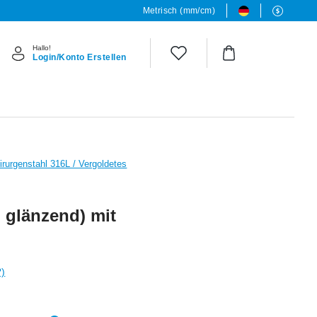
Metrisch (mm/cm)
Hallo!
Login/Konto Erstellen
irurgenstahl 316L / Vergoldetes
, glänzend) mit
?)