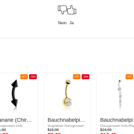
Nein
Ja
HOT
-50%
HOT
-50%
HOT
Banane (Chirurgenstahl, schwarz, glänzend) mit Cones
Bauchnabelpiercing (Chirurgenstahl, gold, glänzend) mit Kristallsteinchen
Bauchnabelpiercing 
rurgenstahl 316L
Vergoldeter Chirurgenstahl 316L
1,90
$15,90
$24,90