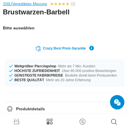
316L/Vergoldetes Messing
(1)
Brustwarzen-Barbell
Bitte auswählen
Crazy Best Preis Garantie
Weltgrößter Piercingshop
Mehr als 7 Mio. Kunden
HÖCHSTE ZUFRIEDENHEIT
Über 80.000 positive Bewertungen
GÜNSTIGSTE FABRIKPREISE
Bestelle direkt beim Produzenten
BESTE QUALITÄT
Mehr als 20 Jahre Erfahrung
Produktdetails
Dieser Artikel liegt in der Materialstärke von 1,6 mm für dich bereit. Dieses
Produkt passt für alle Gelegenheiten - erhältlich von 10 mm bis 18 mm
Länge. Der Stein hat die Farbe Crystal und ist damit eine ideale