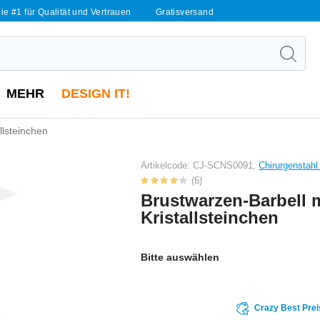
ie #1 für Qualität und Vertrauen
Gratisversand
MEHR
DESIGN IT!
llsteinchen
Artikelcode: CJ-SCNS0091,
Chirurgenstahl
(6)
Brustwarzen-Barbell 
Kristallsteinchen
Bitte auswählen
Crazy Best Prei