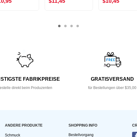
10,95
$11,45
$10,45
STIGSTE FABRIKPREISE
GRATISVERSAND
estelle direkt beim Produzenten
für Bestellungen über $35,00
ANDERE PRODUKTE
SHOPPING INFO
CR
Bestellvorgang
Schmuck