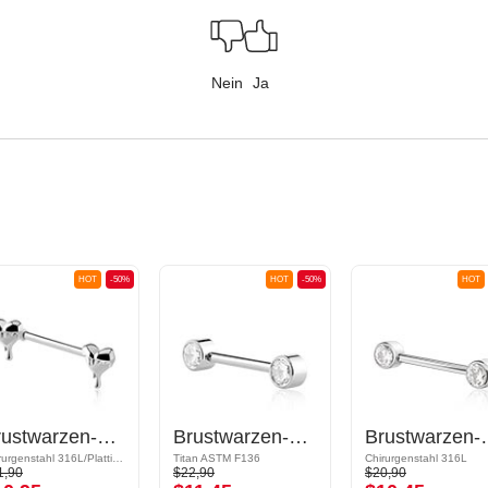
Nein
Ja
HOT
-50%
HOT
-50%
HOT
Brustwarzen-Barbell
Brustwarzen-Barbell mit Kristallsteinchen
Brustwarzen-Bar
Chirurgenstahl 316L/Plattiertes Messing
Titan ASTM F136
Chirurgenstahl 316L
1,90
$22,90
$20,90