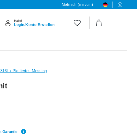
Metrisch (mm/cm)
Hallo!
Login/Konto Erstellen
 316L / Plattiertes Messing
mit
s Garantie