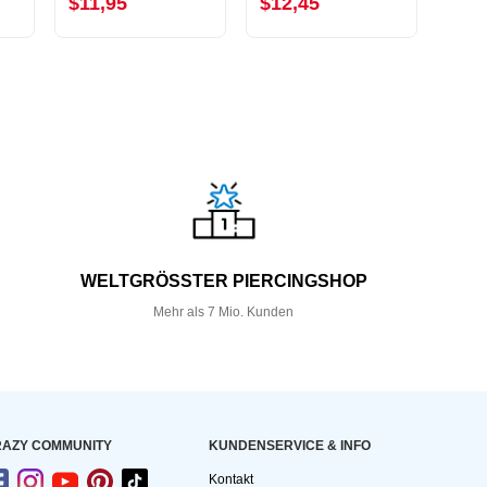
$11,95
$12,45
$11
WELTGRÖSSTER PIERCINGSHOP
Mehr als 7 Mio. Kunden
AZY COMMUNITY
KUNDEN­SERVICE & INFO
Kontakt