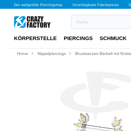
Der weltgrößte Piercingshop
Unschlagbare Fabrikpreise
D
KÖRPERSTELLE
PIERCINGS
SCHMUCK
Home
Nippelpiercings
Brustwarzen-Barbell mit Krista