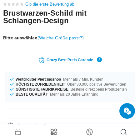
Gib die erste Bewertung ab
Brustwarzen-Schild mit
Schlangen-Design
Bitte auswählen
(Welche Größe passt?)
Crazy Best Preis Garantie
Weltgrößter Piercingshop
Mehr als 7 Mio. Kunden
HÖCHSTE ZUFRIEDENHEIT
Über 80.000 positive Bewertungen
GÜNSTIGSTE FABRIKPREISE
Bestelle direkt beim Produzenten
BESTE QUALITÄT
Mehr als 20 Jahre Erfahrung
Produktdetails
Auf Lager für dich in einem Durchmesser von 1,6 mm. Für dich erhältlich
in den Durchmessern von 14 mm bis 18 mm. Kugeln der Größe 5 mm