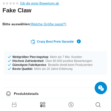
Gib die erste Bewertung ab
Fake Claw
Bitte auswählen
(Welche Größe passt?)
Crazy Best Preis Garantie
Weltgrößter Piercingshop
Mehr als 7 Mio. Kunden
Höchste Zufriedenheit
Über 80.000 positive Bewertungen
Günstigste Fabrikpreise
Bestelle direkt beim Produzenten
Beste Qualität
Mehr als 20 Jahre Erfahrung
Produktdetails
In der Materialstärke von 1,2 mm auf Lager vorrätig. Der Durchmesser
beträgt 6 mm. Ein cooles Item in Topqualität und zu einem
supergünstigen Preis.