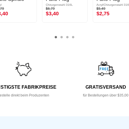
yl
Chirurgenstahl 316L
Acryl/Chirurgenstahl 31
,79
$6,79
$5,49
3,40
$3,40
$2,75
STIGSTE FABRIKPREISE
GRATISVERSAND
estelle direkt beim Produzenten
für Bestellungen über $35,00