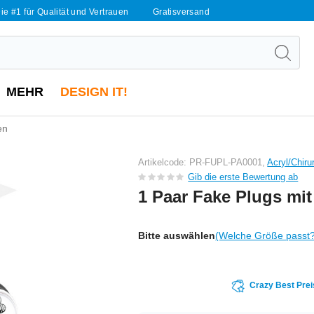
ie #1 für Qualität und Vertrauen
Gratisversand
MEHR
DESIGN IT!
en
Artikelcode: PR-FUPL-PA0001,
Acryl/Chiru
Gib die erste Bewertung ab
1 Paar Fake Plugs mi
Bitte auswählen
(Welche Größe passt
Crazy Best Prei