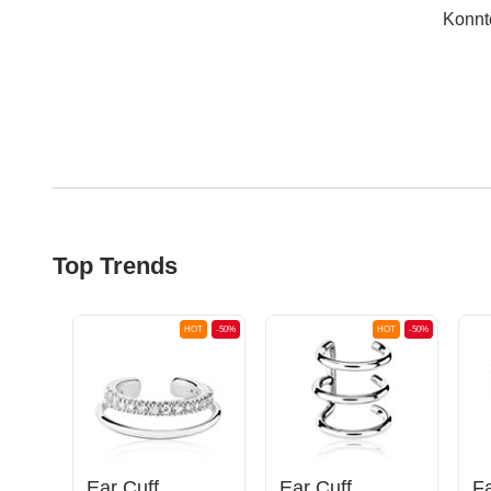
Konnt
Top Trends
OT
-50%
HOT
-50%
HOT
-50%
Ear Cuff
Ear Cuff
Fa