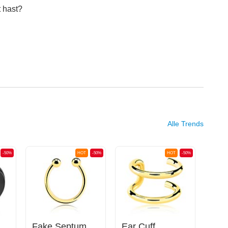
 hast?
Alle Trends
-50%
HOT
-50%
HOT
-50%
Fake Septum
Ear Cuff