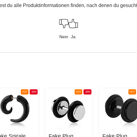
est du alle Produktinformationen finden, nach denen du gesucht
Nein
Ja
HOT
-50%
HOT
-50%
HOT
ke Spirale
Fake Plug
Fake Plug