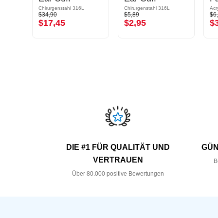
 316L
Chirurgenstahl 316L
Chirurgenstahl 316L
Acr
$34,90
$5,89
$6
$17,45
$2,95
$
DIE #1 FÜR QUALITÄT UND
GÜN
VERTRAUEN
B
Über 80.000 positive Bewertungen