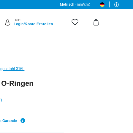
Metrisch (mm/cm)
Hallo!
Login/Konto Erstellen
rgenstahl 316L
t O-Ringen
?)
s Garantie