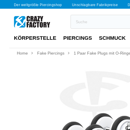
Der weltgrößte Piercingshop
Unschlagbare Fabrikpreise
D
KÖRPERSTELLE
PIERCINGS
SCHMUCK
Home
Fake Piercings
1 Paar Fake Plugs mit O-Ring