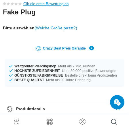
Gib die erste Bewertung ab
Fake Plug
Bitte auswählen
(Welche Größe passt?)
Crazy Best Preis Garantie
Weltgrößter Piercingshop
Mehr als 7 Mio. Kunden
HÖCHSTE ZUFRIEDENHEIT
Über 80.000 positive Bewertungen
GÜNSTIGSTE FABRIKPREISE
Bestelle direkt beim Produzenten
BESTE QUALITÄT
Mehr als 20 Jahre Erfahrung
Produktdetails
Dieser Artikel liegt in der Materialstärke von 1,2 mm für dich bereit. Groß
oder klein, das entscheidest du allein – verfügbar mit dem Durchmesser 8
mm und 10 mm. Ein astreines Produkt aus der Crazy Factory. Das findest