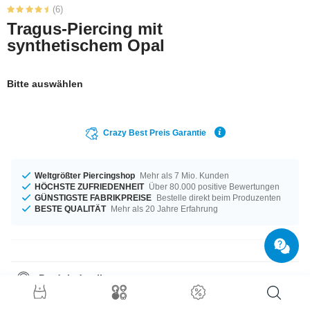
(6)
Tragus-Piercing mit
synthetischem Opal
Bitte auswählen
Crazy Best Preis Garantie
Weltgrößter Piercingshop
Mehr als 7 Mio. Kunden
HÖCHSTE ZUFRIEDENHEIT
Über 80.000 positive Bewertungen
GÜNSTIGSTE FABRIKPREISE
Bestelle direkt beim Produzenten
BESTE QUALITÄT
Mehr als 20 Jahre Erfahrung
Produktdetails
Ein Produkt für alle Gelegenheiten - erhältlich in der Materialstärke von
1,2 mm. Für dich erhältlich in der Länge von 6 mm. Die dazu passende