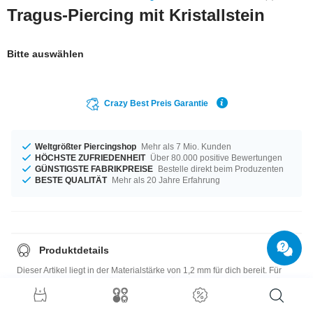
Tragus-Piercing mit Kristallstein
Bitte auswählen
Crazy Best Preis Garantie
Weltgrößter Piercingshop
Mehr als 7 Mio. Kunden
HÖCHSTE ZUFRIEDENHEIT
Über 80.000 positive Bewertungen
GÜNSTIGSTE FABRIKPREISE
Bestelle direkt beim Produzenten
BESTE QUALITÄT
Mehr als 20 Jahre Erfahrung
Produktdetails
Dieser Artikel liegt in der Materialstärke von 1,2 mm für dich bereit. Für
alle Gelegenheiten - erhältlich in 6 mm Länge. Die Kugel hat eine Größe
von 3 mm. Ein echt schickes Item in Topqualität und zu einem
supergünstigen Preis.