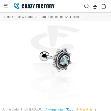
Home
Helix & Tragus
Tragus-Piercing mit Kristallstein
Artikelcode: TI-S-HLX03007,
Chirurgenstahl 316L
(2)