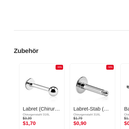
Zubehör
-50%
-50%
-50%
Circular Barbell Stab
Labret (Chirurgenstahl, silber, glänzend)
Labret-Stab (Chirurgenstahl, silber, glänzend)
Vergoldeter Chirurgenstahl 316L
Chirurgenstahl 316L
Chirurgenstahl 316L
Chi
$3,39
$1,79
$1
$1,70
$0,90
$