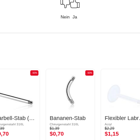
Nein
Ja
-50%
-50%
Barbell-Stab (Chirurgenstahl, silber, glänzend)
Bananen-Stab
Flexibler
rurgenstahl 316L
Chirurgenstahl 316L
Acryl
,39
$1,39
$2,29
0,70
$0,70
$1,15