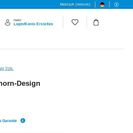
Metrisch (mm/cm)
Hallo!
Login/Konto Erstellen
ahl 316L
horn-Design
s Garantie