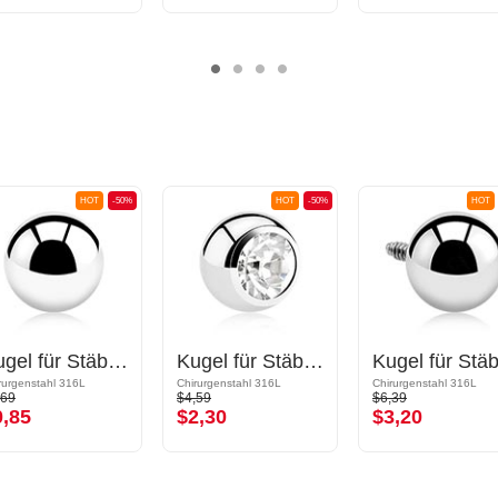
HOT
-50%
HOT
-50%
HOT
Kugel für Stäbe mit Gewinde (Chirurgenstahl, silber, glänzend)
Kugel für Stäbe mit Gewinde (Chirurgenstahl, silber, glänzend) mit Kristallstein
rurgenstahl 316L
Chirurgenstahl 316L
Chirurgenstahl 316L
,69
$4,59
$6,39
0,85
$2,30
$3,20