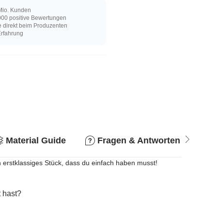
Mio. Kunden
00 positive Bewertungen
e direkt beim Produzenten
Erfahrung
Material Guide
Fragen & Antworten
R
n erstklassiges Stück, dass du einfach haben musst!
 hast?