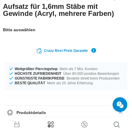
Aufsatz für 1,6mm Stäbe mit
Gewinde (Acryl, mehrere Farben)
Bitte auswählen
Crazy Best Preis Garantie
Weltgrößter Piercingshop
Mehr als 7 Mio. Kunden
HÖCHSTE ZUFRIEDENHEIT
Über 80.000 positive Bewertungen
GÜNSTIGSTE FABRIKPREISE
Bestelle direkt beim Produzenten
BESTE QUALITÄT
Mehr als 20 Jahre Erfahrung
Produktdetails
Wie wäre es mit dieser bedruckten Kugeln für 1.6-mm-Stäbe? Cooler
Effeckt aus Silber-Grau-Schwarz! Achtung: Nicht für Zungenpiercings
geeignet!