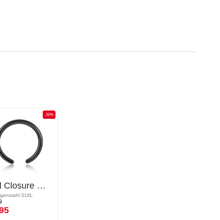
-50%
Ball Closure Ring (Chirurgenstahl, schwarz, glänzend)
rgenstahl 316L
9
95