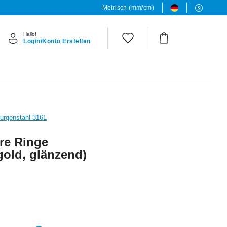
Metrisch (mm/cm)
Hallo!
Login/Konto Erstellen
rurgenstahl 316L
ure Ringe
gold, glänzend)