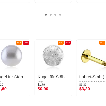
HOT
-50%
HOT
-50%
HOT
Kugel für Stäbe mit Gewinde (Synthetische Perle, mehrere Farben) mit Perlenimitat
Kugel für Stäbe mit Gewinde (Acryl, mehrere Farben) mit Glitzer
Labret-Stab (Chirur
yl
Acryl
,19
$1,79
$6,39
1,60
$0,90
$3,20