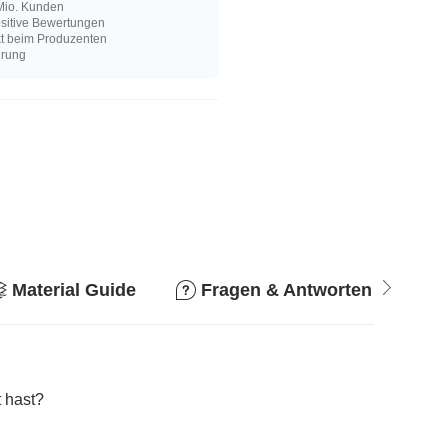
Mio. Kunden
sitive Bewertungen
kt beim Produzenten
hrung
Material Guide
Fragen & Antworten
R
 hast?