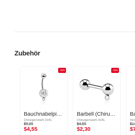
Zubehör
-50%
-50%
-50%
Brustwarzen-Barbell mit Ring für Anhänger
Bauchnabelpiercing (Chirugenstahl, silber, glänzend) mit Ring für Anhänger und Kristallstein
Barbell (Chirurgenstahl, silber, glänzend) mit Ring für Anhänger
Rosé-Vergoldeter Chirurgenstahl 316L
Chirurgenstahl 316L
Chirurgenstahl 316L
$9,09
$4,59
$1
$4,55
$2,30
$