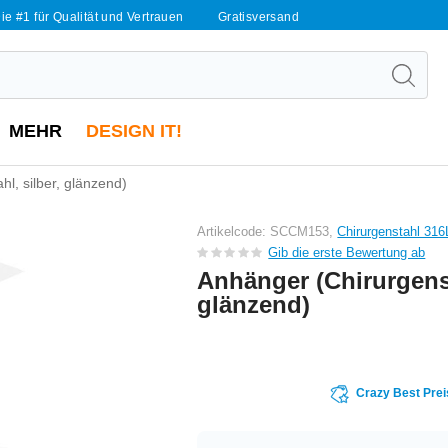
ie #1 für Qualität und Vertrauen
Gratisversand
MEHR
DESIGN IT!
l, silber, glänzend)
Artikelcode: SCCM153,
Chirurgenstahl 316
Gib die erste Bewertung ab
Anhänger (Chirurgenst
glänzend)
Crazy Best Prei