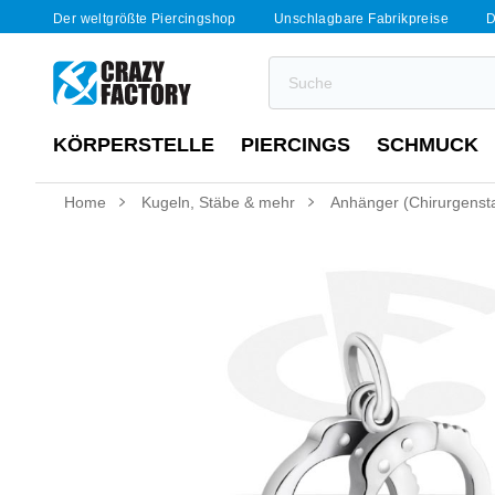
Der weltgrößte Piercingshop
Unschlagbare Fabrikpreise
D
KÖRPERSTELLE
PIERCINGS
SCHMUCK
Home
Kugeln, Stäbe & mehr
Anhänger (Chirurgenstah