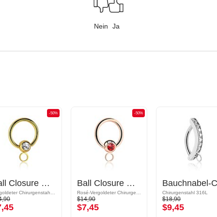
Nein
Ja
-50%
-50%
Ball Closure Ring (Chirurgenstahl, gold, glänzend) mit Kristallstein und Ring für Anhänger
Ball Closure Ring (Chirugenstahl, rosegold, glänzend) mit Kristallstein und Ring für Anhänger
Vergoldeter Chirurgenstahl 316L
Rosé-Vergoldeter Chirurgenstahl 316L
Chirurgenstahl 316L
4,90
$14,90
$18,90
7,45
$7,45
$9,45