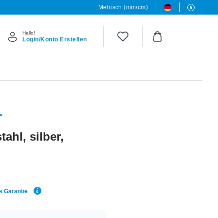
Metrisch (mm/cm)
Hallo!
Login/Konto Erstellen
L
ahl, silber,
s Garantie