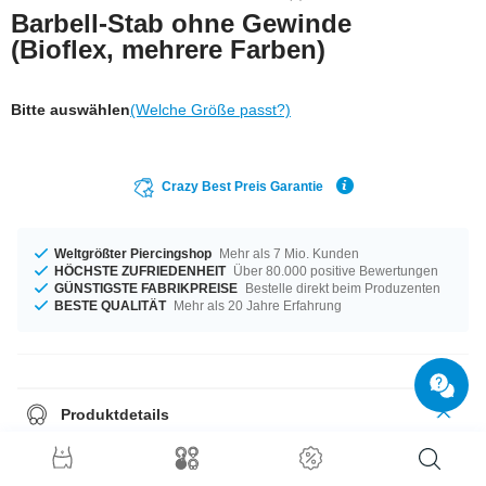
Barbell-Stab ohne Gewinde
(Bioflex, mehrere Farben)
Bitte auswählen
(Welche Größe passt?)
Crazy Best Preis Garantie
Weltgrößter Piercingshop
Mehr als 7 Mio. Kunden
HÖCHSTE ZUFRIEDENHEIT
Über 80.000 positive Bewertungen
GÜNSTIGSTE FABRIKPREISE
Bestelle direkt beim Produzenten
BESTE QUALITÄT
Mehr als 20 Jahre Erfahrung
Produktdetails
Das besondere an Bioflex ist seine Elastizität. Das Material passt sich
angenehm an den Stichkanal an. Auf diesen Barbell-Stab aus Bioflex
könnt ihr alle Metallkugeln mit Gewinde schrauben.