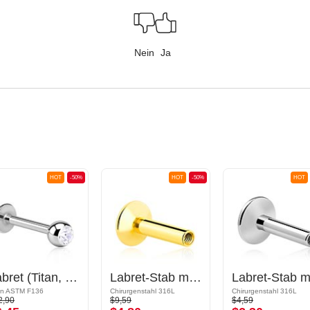
Nein
Ja
HOT
-50%
HOT
-50%
HOT
Labret (Titan, glänzende Oberfläche) mit Kristallsteinkugel
Labret-Stab mit Innengewinde (Chirurgenstahl, gold, glänzend)
an ASTM F136
Chirurgenstahl 316L
Chirurgenstahl 316L
2,90
$9,59
$4,59