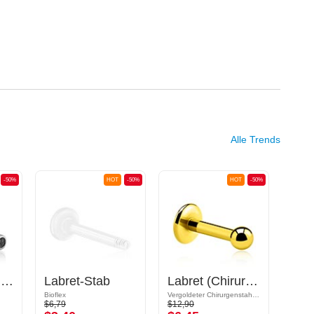
Alle Trends
-50%
HOT
-50%
HOT
-50%
Labret-Stab mit Innengewinde (Chirurgenstahl, silber, glänzend)
Labret-Stab
Labret (Chirurgenstahl, gold, glänzend) mit Kugel
Bioflex
Vergoldeter Chirurgenstahl 316L
Acryl
$6,79
$12,90
$2,29