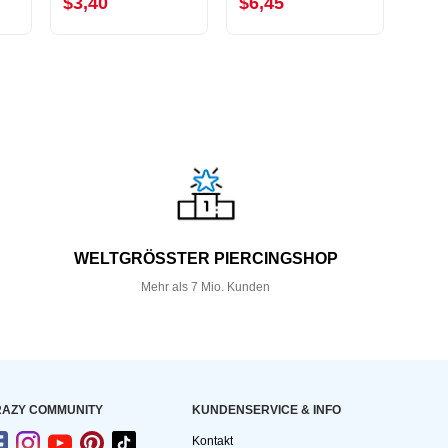
$3,40
$6,45
$1,
WELTGRÖSSTER PIERCINGSHOP
Mehr als 7 Mio. Kunden
AZY COMMUNITY
KUNDEN­SERVICE & INFO
Kontakt