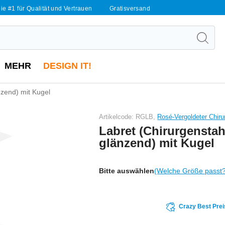
ie #1 für Qualität und Vertrauen
Gratisversand
MEHR
DESIGN IT!
nzend) mit Kugel
Artikelcode: RGLB,
Rosé-Vergoldeter Chiru
Labret (Chirurgenstah
glänzend) mit Kugel
Bitte auswählen
(Welche Größe passt
Crazy Best Prei