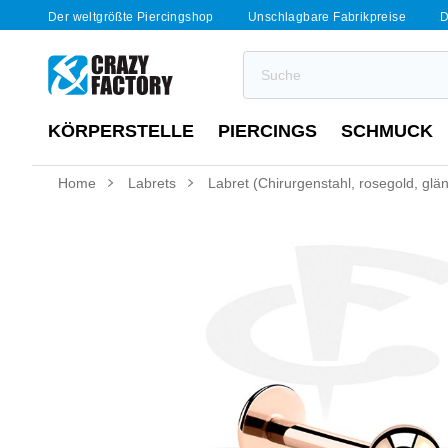
Der weltgrößte Piercingshop
Unschlagbare Fabrikpreise
D
KÖRPERSTELLE
PIERCINGS
SCHMUCK
Home
Labrets
Labret (Chirurgenstahl, rosegold, glä