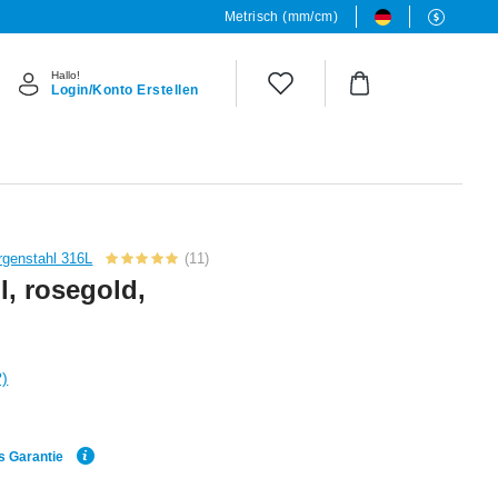
Metrisch (mm/cm)
Hallo!
Login/Konto Erstellen
rgenstahl 316L
(11)
l, rosegold,
?)
s Garantie