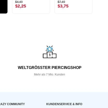
$4,49
$7,49
$4,59
$2,25
$3,75
$2,
WELTGRÖSSTER PIERCINGSHOP
Mehr als 7 Mio. Kunden
AZY COMMUNITY
KUNDEN­SERVICE & INFO