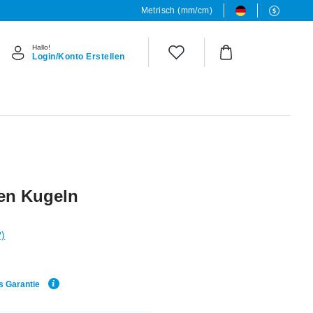
Metrisch (mm/cm)
Hallo!
Login/Konto Erstellen
ten Kugeln
?)
s Garantie