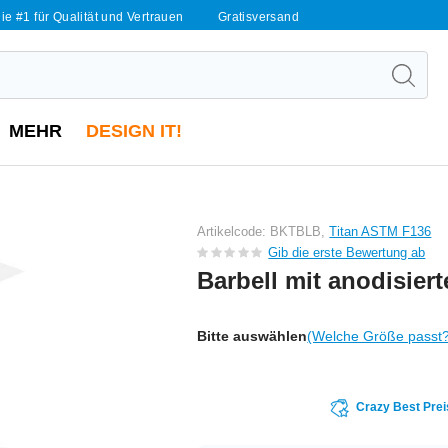
ie #1 für Qualität und Vertrauen
Gratisversand
MEHR
DESIGN IT!
Artikelcode: BKTBLB,
Titan ASTM F136
Gib die erste Bewertung ab
Barbell mit anodisier
Bitte auswählen
(Welche Größe passt
Crazy Best Prei