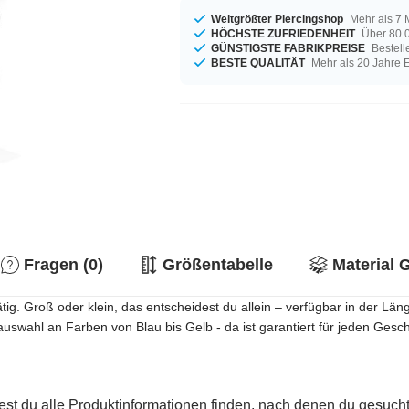
Weltgrößter Piercingshop
Mehr als 7 
HÖCHSTE ZUFRIEDENHEIT
Über 80.0
GÜNSTIGSTE FABRIKPREISE
Bestell
BESTE QUALITÄT
Mehr als 20 Jahre 
Fragen (0)
Größentabelle
Material 
ig. Groß oder klein, das entscheidest du allein – verfügbar in der L
nauswahl an Farben von Blau bis Gelb - da ist garantiert für jeden Ges
est du alle Produktinformationen finden, nach denen du gesucht