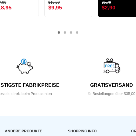
7,90
$19,90
$5,79
18,95
$9,95
$2,90
STIGSTE FABRIKPREISE
GRATISVERSAND
estelle direkt beim Produzenten
für Bestellungen über $35,00
ANDERE PRODUKTE
SHOPPING INFO
CR