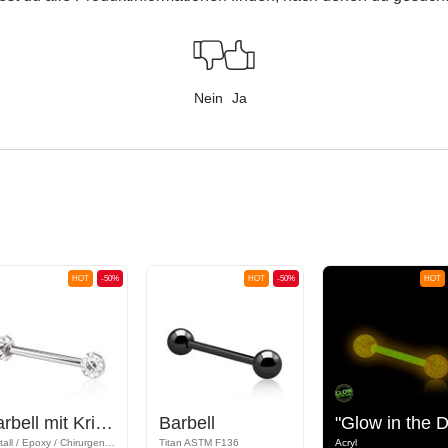
Nein
Ja
HOT
-50%
HOT
-50%
HOT
Barbell mit Kristallsteinkugeln
Barbell
Kristall / Epoxy / Chirurgenstahl 316L
Titan ASTM F136
Acryl