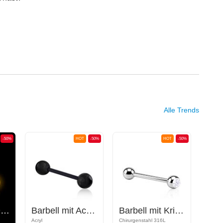
Alle Trends
-50%
HOT
-50%
HOT
-50%
"Glow in the Dark" Barbell
Barbell mit Acryl-Kugeln
Barbell mit Kristallsteinkugel
Acryl
Chirurgenstahl 316L
Bioflex