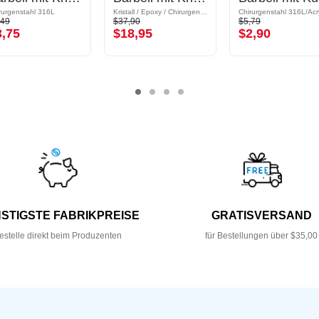
rurgenstahl 316L
Kristall / Epoxy / Chirurgenstahl 316L
Chirurgenstahl 316L/Acr
,49
$37,90
$5,79
3,75
$18,95
$2,90
STIGSTE FABRIKPREISE
GRATISVERSAND
estelle direkt beim Produzenten
für Bestellungen über $35,00