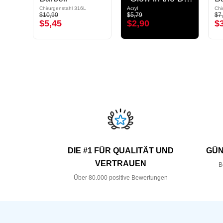
Chirurgenstahl 316L
Acryl
Chi
$10,90
$5,79
$7
$5,45
$2,90
$
DIE #1 FÜR QUALITÄT UND
GÜN
VERTRAUEN
B
Über 80.000 positive Bewertungen