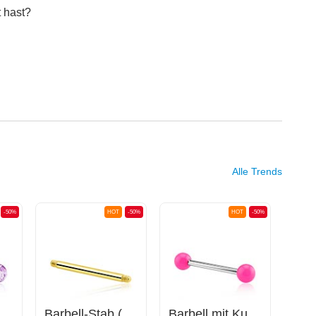
 hast?
Alle Trends
-50%
HOT
-50%
HOT
-50%
arbell mit Kugeln
Barbell-Stab (Chirurgenstahl, gold, glänzend)
Barbell mit Kugeln