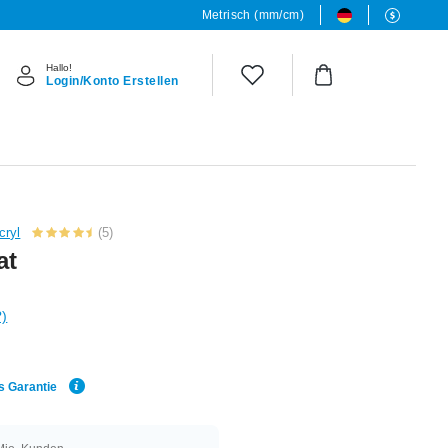
Metrisch (mm/cm)
Hallo!
Login/Konto Erstellen
cryl
(5)
at
?)
s Garantie