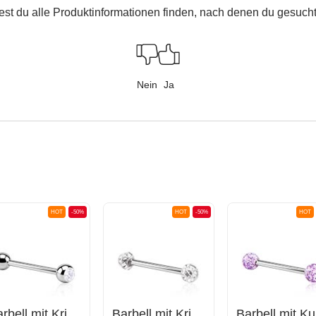
est du alle Produktinformationen finden, nach denen du gesucht
Nein
Ja
HOT
-50%
HOT
-50%
HOT
Barbell mit Kristallsteinkugel
Barbell mit Kristallsteinkugeln
B