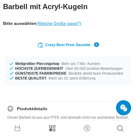
Barbell mit Acryl-Kugeln
Bitte auswählen
(Welche Größe passt?)
Crazy Best Preis Garantie
Weltgrößter Piercingshop
Mehr als 7 Mio. Kunden
HÖCHSTE ZUFRIEDENHEIT
Über 80.000 positive Bewertungen
GÜNSTIGSTE FABRIKPREISE
Bestelle direkt beim Produzenten
BESTE QUALITÄT
Mehr als 20 Jahre Erfahrung
Produktdetails
Dieser Barbell ist aus aus PTFE und deshalb nicht nur wunderbar flexibel,
sondern auch sehr gut für neue Piercings geeignet. Gekrönt wird das
Ganze von zwei UV-Kugeln, die bei UV-Licht so schön strahlen.