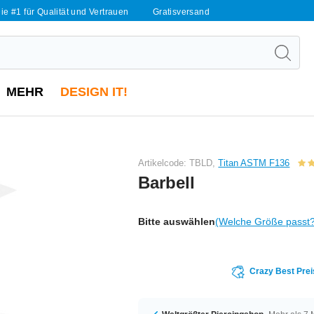
ie #1 für Qualität und Vertrauen
Gratisversand
MEHR
DESIGN IT!
Artikelcode: TBLD,
Titan ASTM F136
Barbell
Bitte auswählen
(Welche Größe passt
Crazy Best Prei