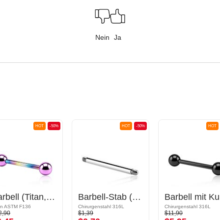
Nein
Ja
HOT
-50%
HOT
-50%
HOT
Barbell (Titan, anodisiert) mit Kugeln
Barbell-Stab (Chirurgenstahl, silber, glänzend)
B
an ASTM F136
Chirurgenstahl 316L
Chirurgenstahl 316L
2,90
$1,39
$11,90