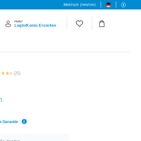
Metrisch (mm/cm)
Hallo!
Login/Konto Erstellen
(25)
?)
s Garantie