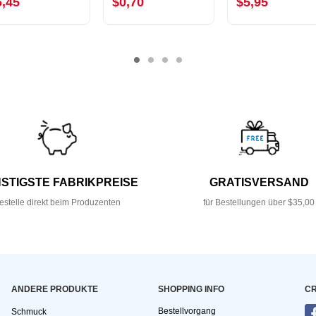
6,45
$0,70
$5,95
STIGSTE FABRIKPREISE
GRATISVERSAND
estelle direkt beim Produzenten
für Bestellungen über $35,00
ANDERE PRODUKTE
SHOPPING INFO
CR
Bestellvorgang
Schmuck