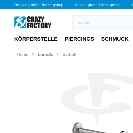
Der weltgrößte Piercingshop
Unschlagbare Fabrikpreise
D
KÖRPERSTELLE
PIERCINGS
SCHMUCK
Home
Barbells
Barbell