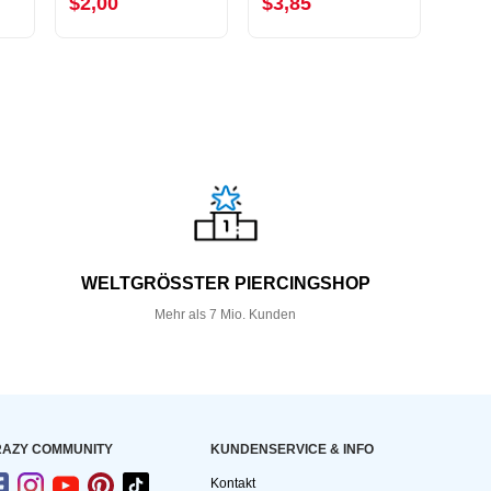
$2,00
$3,85
$1,
WELTGRÖSSTER PIERCINGSHOP
Mehr als 7 Mio. Kunden
AZY COMMUNITY
KUNDEN­SERVICE & INFO
Kontakt