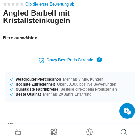
Gib die erste Bewertung ab
Angled Barbell mit
Kristallsteinkugeln
Bitte auswählen
Crazy Best Preis Garantie
Weltgrößter Piercingshop
Mehr als 7 Mio. Kunden
Höchste Zufriedenheit
Über 80.000 positive Bewertungen
Günstigste Fabrikpreise
Bestelle direkt beim Produzenten
Beste Qualität
Mehr als 20 Jahre Erfahrung
Produktdetails
Zu finden in den Durchmessern 1,2 mm und 1,6 mm, welcher passt
besser? Dieses Produkt ist für dich mit dem Durchmesser 15 mm