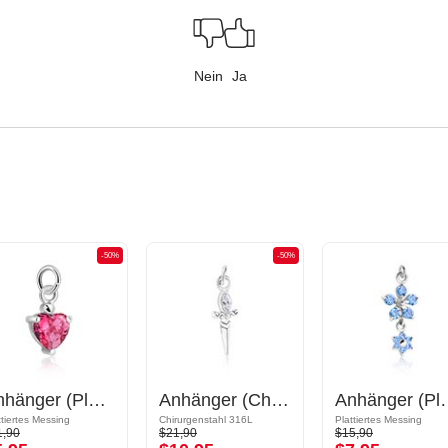
Nein
Ja
-50%
-50%
Anhänger (Plattiertes Messing) mit Kristallsteinchen
Anhänger (Chirurgenstahl, silber, glänzend) mit Schwert-Design und Kristallstein
Anhänger (Plattiertes Messing) 
ttiertes Messing
Chirurgenstahl 316L
Plattiertes Messing
1,90
$21,90
$15,90