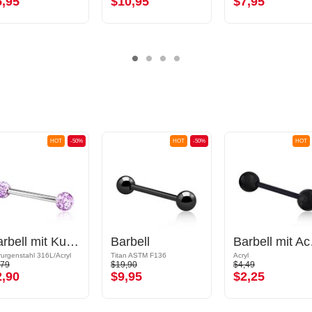
5,95
$10,95
$7,95
HOT
-50%
HOT
-50%
HOT
Barbell mit Kugeln
Barbell
Barb
rurgenstahl 316L/Acryl
Titan ASTM F136
Acryl
,79
$19,90
$4,49
2,90
$9,95
$2,25