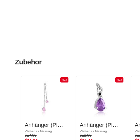
Zubehör
-50%
-50%
-50%
Anhänger (Chirurgenstahl, silber, glänzend) mit Katzen-Design
Anhänger (Plattiertes Messing) mit Kristallsteinchen
Anhänger (Plattiertes Messing)
Plattiertes Messing
Plattiertes Messing
Pla
$17,90
$12,90
$1