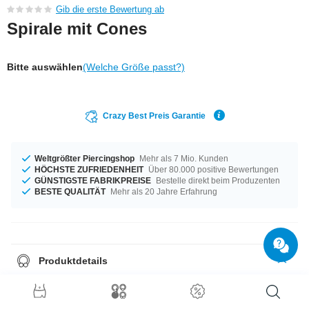
Gib die erste Bewertung ab
Spirale mit Cones
Bitte auswählen
(Welche Größe passt?)
Crazy Best Preis Garantie
Weltgrößter Piercingshop
Mehr als 7 Mio. Kunden
HÖCHSTE ZUFRIEDENHEIT
Über 80.000 positive Bewertungen
GÜNSTIGSTE FABRIKPREISE
Bestelle direkt beim Produzenten
BESTE QUALITÄT
Mehr als 20 Jahre Erfahrung
Produktdetails
Dieses Produkt liegt in den Materialstärken von 1,2 mm und 1,6 mm für
dich bereit. Mit Durchmessern von 8 mm und 10 mm auf Lager vorrätig.
Auch bei unseren Farben ist maximale Vielfalt geboten, zur Zeit