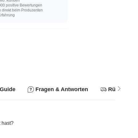
Mio. Kunden
00 positive Bewertungen
e direkt beim Produzenten
Erfahrung
 Guide
Fragen & Antworten
Rückgaber
 hast?