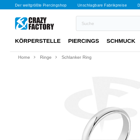
Der weltgrößte Piercingshop
Unschlagbare Fabrikpreise
D
KÖRPERSTELLE
PIERCINGS
SCHMUCK
Home
Ringe
Schlanker Ring