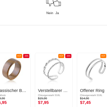
Nein
Ja
HOT
-50%
HOT
-50%
HOT
Klassischer Bandring
Verstellbarer Ring
Offener Ring
kholz
Chirurgenstahl 316L
Chirurgenstahl 316L
3,90
$15,90
$14,90
6,95
$7,95
$7,45