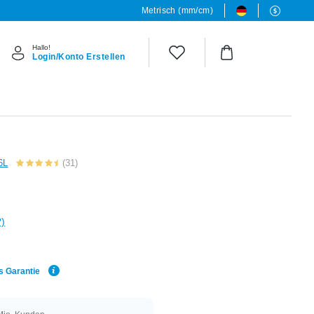
Metrisch (mm/cm)
Hallo!
Login/Konto Erstellen
6L
(31)
?)
s Garantie