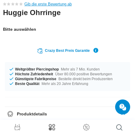
Gib die erste Bewertung ab
Huggie Ohrringe
Bitte auswählen
Crazy Best Preis Garantie
Weltgrößter Piercingshop
Mehr als 7 Mio. Kunden
Höchste Zufriedenheit
Über 80.000 positive Bewertungen
Günstigste Fabrikpreise
Bestelle direkt beim Produzenten
Beste Qualität
Mehr als 20 Jahre Erfahrung
Produktdetails
In der Materialstärke von 1,2 mm auf Lager vorrätig. Der Durchmesser
beträgt 8 mm. Ein megacooles Produkt ganz nach deinem Geschmack.