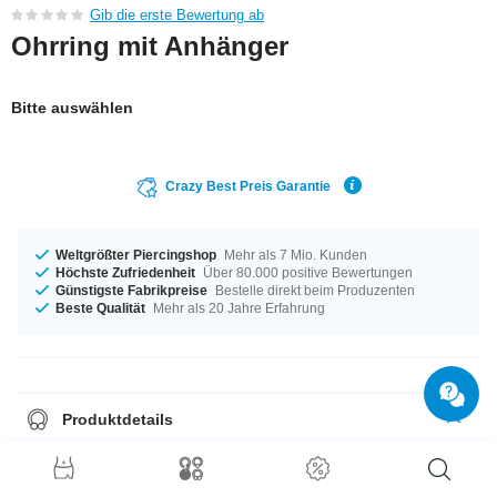
Gib die erste Bewertung ab
Ohrring mit Anhänger
Bitte auswählen
Crazy Best Preis Garantie
Weltgrößter Piercingshop
Mehr als 7 Mio. Kunden
Höchste Zufriedenheit
Über 80.000 positive Bewertungen
Günstigste Fabrikpreise
Bestelle direkt beim Produzenten
Beste Qualität
Mehr als 20 Jahre Erfahrung
Produktdetails
Ein Produkt für alle Gelegenheiten - erhältlich in der Materialstärke von
1,2 mm. Dieses Produkt ist für dich mit dem Durchmesser 8 mm erhältlich.
Dieser Stein ist Crystal und macht dieses Produkt zu etwas ganz